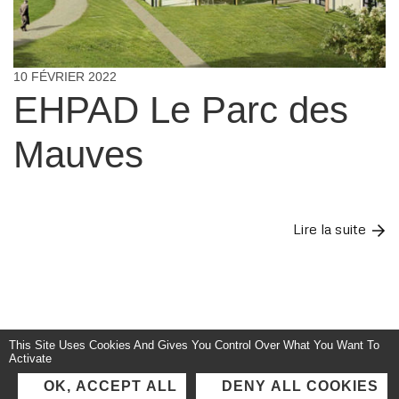
10 FÉVRIER 2022
EHPAD Le Parc des
Mauves
Lire la suite
This Site Uses Cookies And Gives You Control Over What You Want To
Copyright © 2025
IL.AM architectes
. Tous droits réservés.
Mentions Légales
-
Activate
Par l'
Agence Z'
OK, ACCEPT ALL
DENY ALL COOKIES